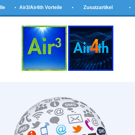
lle
Air3/Air4th Vorteile
Zusatzartikel