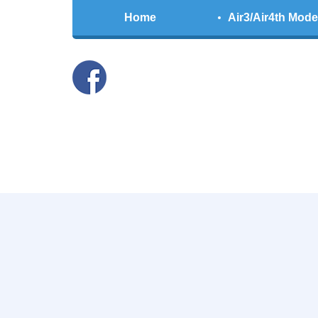
Home
Air3/Air4th Mode