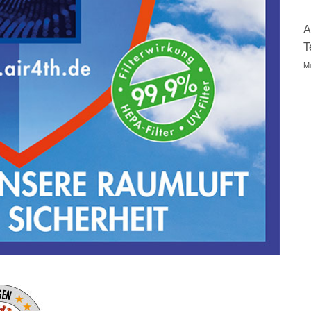
A
T
Mo