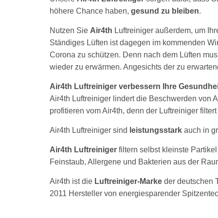
höhere Chance haben,
gesund zu bleiben
.
Nutzen Sie
Air4th
Luftreiniger außerdem, um Ih
Ständiges Lüften ist dagegen im kommenden Wi
Corona zu schützen. Denn nach dem Lüften mus
wieder zu erwärmen. Angesichts der zu erwartend
Air4th Luftreiniger verbessern Ihre Gesundhei
Air4th Luftreiniger lindert die Beschwerden von 
profitieren vom Air4th, denn der Luftreiniger filte
Air4th Luftreiniger sind
leistungsstark
auch in 
Air4th Luftreiniger
filtern selbst kleinste Partik
Feinstaub, Allergene und Bakterien aus der Rau
Air4th ist die
Luftreiniger-Marke
der deutschen 
2011 Hersteller von energiesparender Spitzente